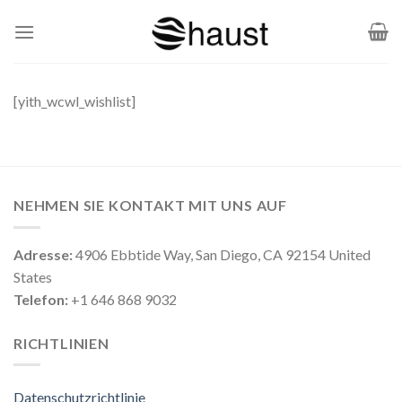
Zum
Inhalt
springen
[yith_wcwl_wishlist]
NEHMEN SIE KONTAKT MIT UNS AUF
Adresse:
4906 Ebbtide Way, San Diego, CA 92154 United
States
Telefon:
+1 646 868 9032
RICHTLINIEN
Datenschutzrichtlinie