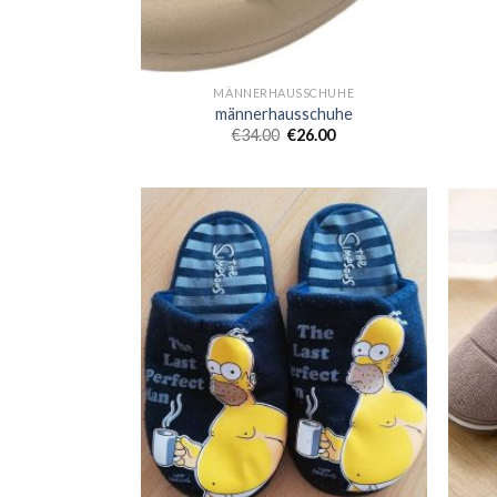
MÄNNERHAUSSCHUHE
männerhausschuhe
€
34.00
€
26.00