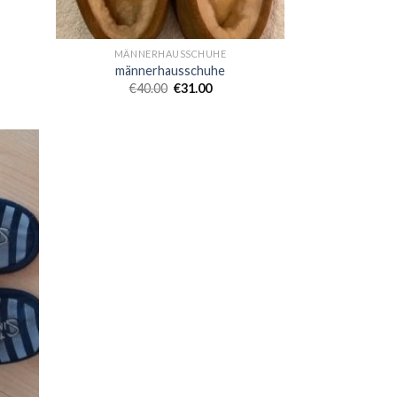
MÄNNERHAUSSCHUHE
männerhausschuhe
€
40.00
€
31.00