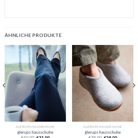
ÄHNLICHE PRODUKTE
GLERUPS HAUSSCHUHE
GLERUPS HAUSSCHUHE
glerups hausschuhe
glerups hausschuhe
€
40.00
€
31.00
€
38.00
€
29.00