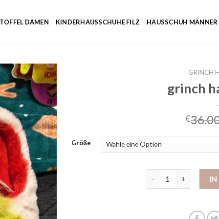
NTOFFEL DAMEN
KINDERHAUSSCHUHE FILZ
HAUSSCHUH MÄNNER
GRINCH 
grinch 
36.0
€
Größe
grinch hausschuhe M
I