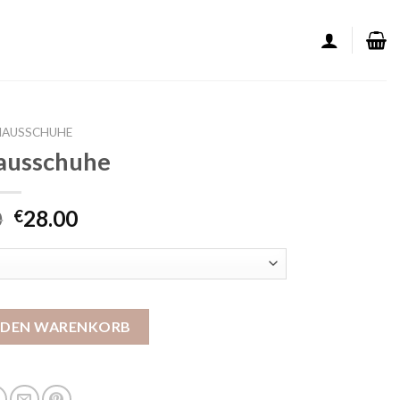
HAUSSCHUHE
hausschuhe
0
28.00
€
enge
N DEN WARENKORB