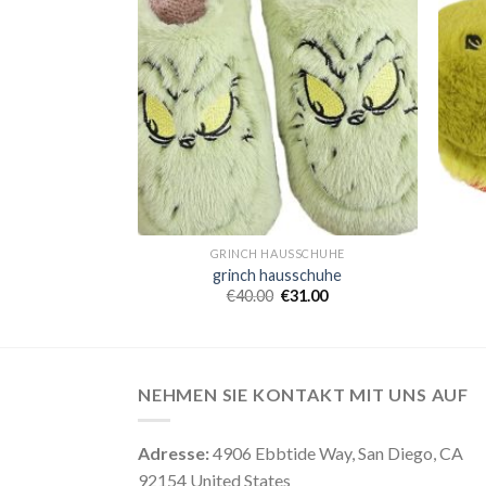
SCHUHE
GRINCH HAUSSCHUHE
schuhe
grinch hausschuhe
8.00
€
40.00
€
31.00
NEHMEN SIE KONTAKT MIT UNS AUF
Adresse:
4906 Ebbtide Way, San Diego, CA
92154 United States