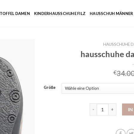
NTOFFEL DAMEN
KINDERHAUSSCHUHE FILZ
HAUSSCHUH MÄNNER
HAUSSCHUHE 
hausschuhe d
34.0
€
Größe
hausschuhe damen d
I