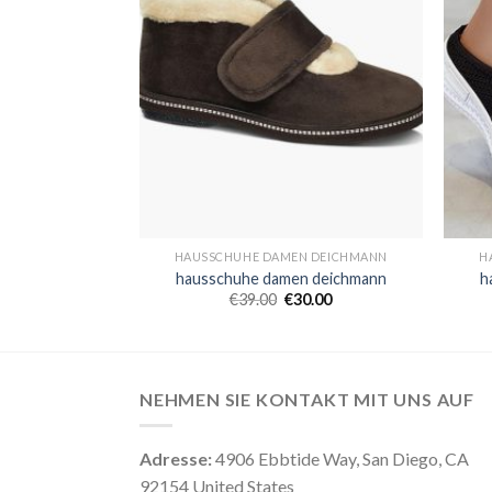
N DEICHMANN
HAUSSCHUHE DAMEN DEICHMANN
H
n deichmann
hausschuhe damen deichmann
h
6.00
€
39.00
€
30.00
NEHMEN SIE KONTAKT MIT UNS AUF
Adresse:
4906 Ebbtide Way, San Diego, CA
92154 United States