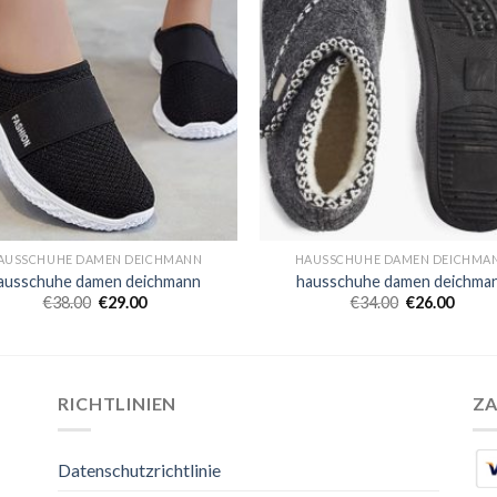
AUSSCHUHE DAMEN DEICHMANN
HAUSSCHUHE DAMEN DEICHMA
ausschuhe damen deichmann
hausschuhe damen deichma
€
38.00
€
29.00
€
34.00
€
26.00
RICHTLINIEN
Z
Datenschutzrichtlinie