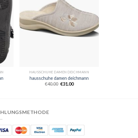
NN
HAUSSCHUHE DAMEN DEICHMANN
nn
hausschuhe damen deichmann
€
40.00
€
31.00
AHLUNGSMETHODE