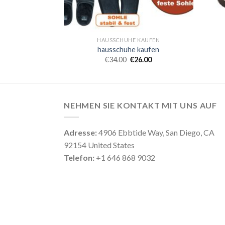
KAUFEN
HAUSSCHUHE KAUFEN
kaufen
hausschuhe kaufen
1.00
€
34.00
€
26.00
NEHMEN SIE KONTAKT MIT UNS AUF
Adresse:
4906 Ebbtide Way, San Diego, CA
92154 United States
Telefon:
+1 646 868 9032