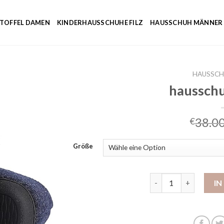
NTOFFEL DAMEN
KINDERHAUSSCHUHE FILZ
HAUSSCHUH MÄNNER
HAUSSCH
haussch
38.0
€
Größe
hausschuhe kaufen 
I