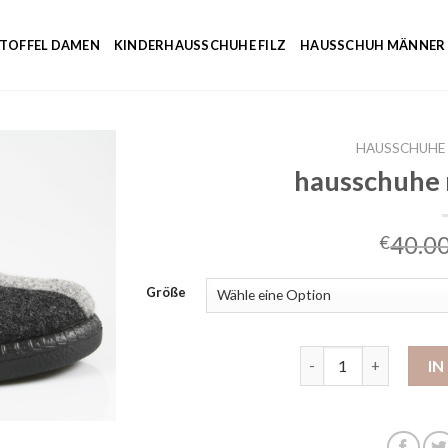
NTOFFEL DAMEN
KINDERHAUSSCHUHE FILZ
HAUSSCHUH MÄNNER
HAUSSCHUHE
hausschuhe 
40.0
€
Größe
hausschuhe romika h
I