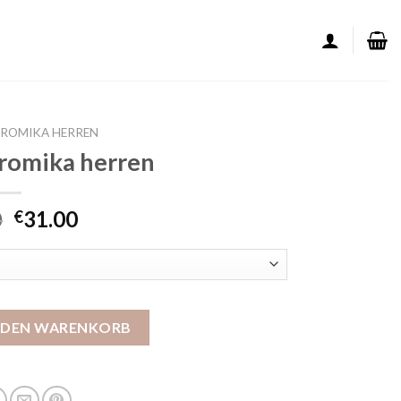
 ROMIKA HERREN
romika herren
0
31.00
€
erren Menge
N DEN WARENKORB