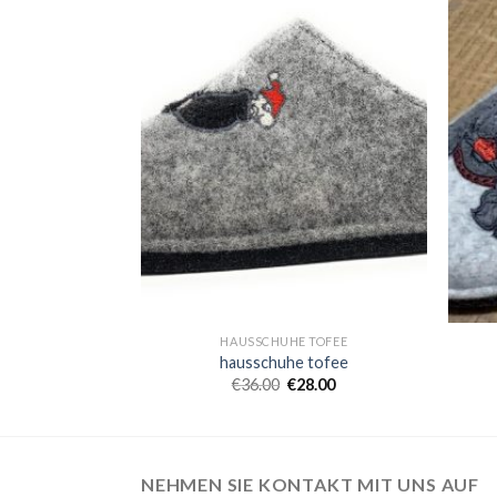
TOFEE
HAUSSCHUHE TOFEE
tofee
hausschuhe tofee
7.00
€
36.00
€
28.00
NEHMEN SIE KONTAKT MIT UNS AUF