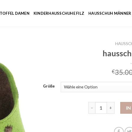
NTOFFEL DAMEN
KINDERHAUSSCHUHE FILZ
HAUSSCHUH MÄNNER
HAUSSC
haussch
35.0
€
Größe
hausschuhe tofee M
I