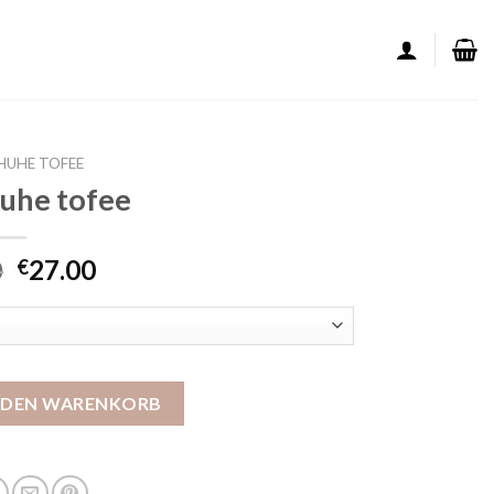
HUHE TOFEE
uhe tofee
0
27.00
€
enge
N DEN WARENKORB