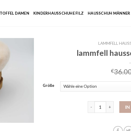
NTOFFEL DAMEN
KINDERHAUSSCHUHE FILZ
HAUSSCHUH MÄNNER
LAMMFELL HAUS
lammfell hauss
36.0
€
Größe
lammfell hausschuhe 
I