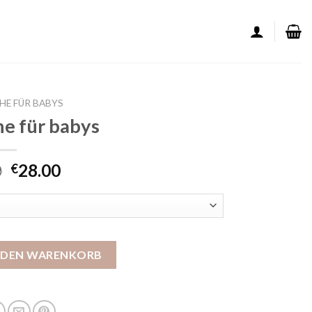
HE FÜR BABYS
e für babys
0
28.00
€
s Menge
N DEN WARENKORB