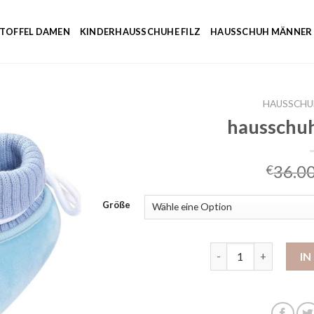
NTOFFEL DAMEN
KINDERHAUSSCHUHE FILZ
HAUSSCHUH MÄNNER
HAUSSCHU
hausschuh
36.0
€
Größe
hausschuhe für baby
I