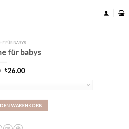
HE FÜR BABYS
e für babys
0
26.00
€
s Menge
N DEN WARENKORB