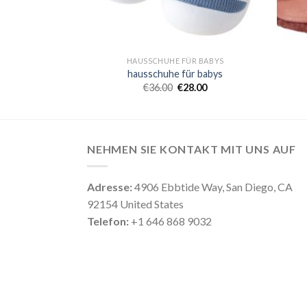
R BABYS
HAUSSCHUHE FÜR BABYS
r babys
hausschuhe für babys
8.00
€
36.00
€
28.00
NEHMEN SIE KONTAKT MIT UNS AUF
Adresse:
4906 Ebbtide Way, San Diego, CA
92154 United States
Telefon:
+1 646 868 9032