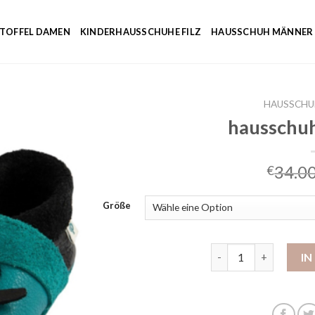
NTOFFEL DAMEN
KINDERHAUSSCHUHE FILZ
HAUSSCHUH MÄNNER
HAUSSCHU
hausschuh
34.0
€
Größe
hausschuhe für baby
I