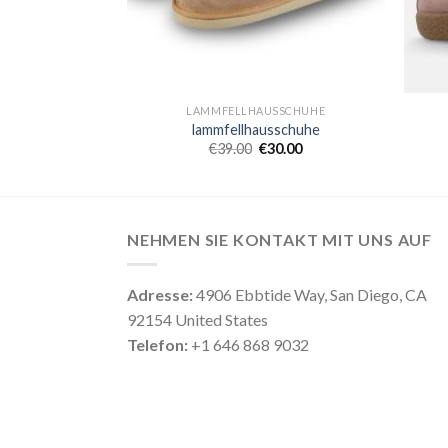
SSCHUHE
LAMMFELLHAUSSCHUHE
schuhe
lammfellhausschuhe
6.00
€
39.00
€
30.00
NEHMEN SIE KONTAKT MIT UNS AUF
Adresse:
4906 Ebbtide Way, San Diego, CA
92154 United States
Telefon:
+1 646 868 9032