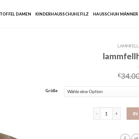
NTOFFEL DAMEN
KINDERHAUSSCHUHE FILZ
HAUSSCHUH MÄNNER
LAMMFEL
lammfell
34.0
€
Größe
lammfellhausschuhe
I