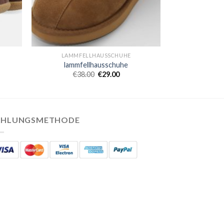
LAMMFELLHAUSSCHUHE
lammfellhausschuhe
€
38.00
€
29.00
AHLUNGSMETHODE